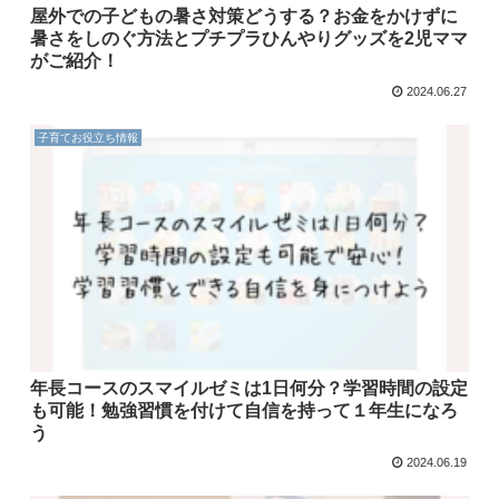
屋外での子どもの暑さ対策どうする？お金をかけずに
暑さをしのぐ方法とプチプラひんやりグッズを2児ママ
がご紹介！
2024.06.27
子育てお役立ち情報
年長コースのスマイルゼミは1日何分？学習時間の設定
も可能！勉強習慣を付けて自信を持って１年生になろ
う
2024.06.19