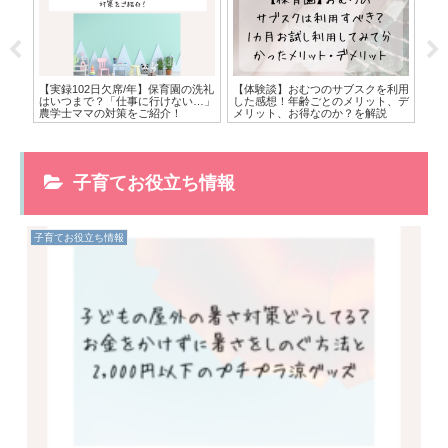
！実
【実録102日欠席/年】保育園の洗礼
【体験談】おむつのサブスクを利用
臨
・デ
はいつまで？「仕事に行けない…」
した感想！年齢ごとのメリット、デ
で
農学士ママの対策をご紹介！
メリット、お得なのか？を解説
マ
子育てお役立ち情報
子育てお役立ち情報