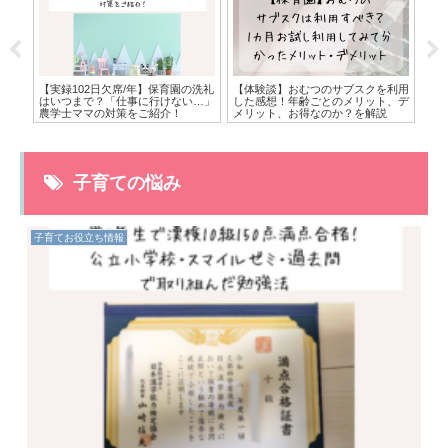
！実
【実録102日欠席/年】保育園の洗礼
【体験談】おむつのサブスクを利用
臨
・デ
はいつまで？「仕事に行けない…」
した感想！年齢ごとのメリット、デ
で
農学士ママの対策をご紹介！
メリット、お得なのか？を解説
マ
子育ての悩み
子育てお役立ち情報