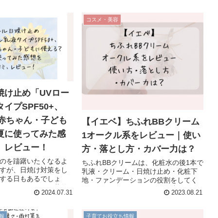
コスメ・美容
焼け止め「UVロー
イプSPF50+、
は赤ちゃん・子ども
【イエベ】ちふれBBクリーム
夏に使ってみた感
1オークル系をレビュー｜使い
、レビュー！
方・落とし方・カバー力は？
のを躊躇いたくなるよ
ちふれBBクリームは、化粧水の後1本で
すが、日焼け対策をし
乳液・クリーム・日焼け止め・化粧下
する日もあるでしょ
地・ファンデーションの役割をしてく
ちゃんや子どもに紫外
れるアイテムです。 1,000円以下のリー
2024.07.31
2023.08.21
高めの日焼け止めを塗
ズナブル価格が魅力な一方で、「本当
悩みますよね。今回
に化粧水の後、1本で大丈夫なの？」
の我が子と一緒に、キュ
「使い方は？」「...
報
子育てお役立ち情報