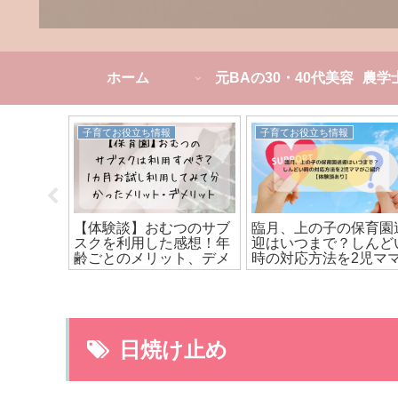
ホーム
元BAの30・40代美容
農学
子育てお役立ち情報
子育てお役立ち情報
席/年】保
【体験談】おむつのサブ
臨月、上の子の保育園
つまで？
スクを利用した感想！年
迎はいつまで？しんど
い…」農
齢ごとのメリット、デメ
時の対応方法を2児マ
をご紹
リット、お得なのか？を
がご紹介【体験談あり
解説
日焼け止め