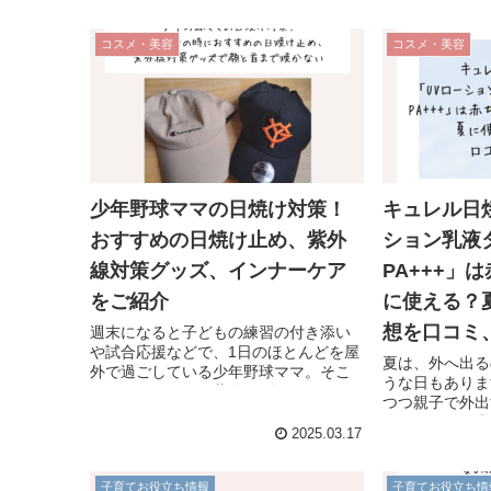
コスメ・美容
コスメ・美容
少年野球ママの日焼け対策！
キュレル日
おすすめの日焼け止め、紫外
ション乳液タ
線対策グッズ、インナーケア
PA+++」
をご紹介
に使える？
想を口コミ
週末になると子どもの練習の付き添い
や試合応援などで、1日のほとんどを屋
夏は、外へ出る
外で過ごしている少年野球ママ。そこ
うな日もありま
で気になるのが、紫外線ダメージで
つつ親子で外出
す。そこで今回は、我が子の野球や試
う。しかし、赤
合応援の時に役立つ日焼け対策や、お
2025.03.17
線カット指数が
すすめの日焼け止め、紫外線対策グッ
ってもよいのか
ズをご紹介します。
は、5歳と2歳
子育てお役立ち情報
子育てお役立ち情