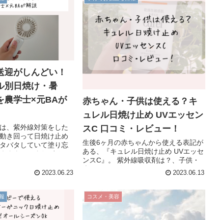
「UVローション乳液タ
、PA+++」を使ってみた感
す。
送迎がしんどい！
ル別日焼け・暑
を農学士×元BAが
赤ちゃん・子供は使える？キ
ュレル日焼け止め UVエッセン
は、紫外線対策をした
スC 口コミ・レビュー！
動き回って日焼け止め
生後6ヶ月の赤ちゃんから使える表記が
タバタしていて塗り忘
ある、『キュレル日焼け止め UVエッセ
ますよね。またゲリラ
ンスC』。 紫外線吸収剤は？、子供・
間に重なっえ大変な思
赤ちゃんは使えるは？、どこで買え
多いのでは？今回は、
2023.06.23
2023.06.13
る？等、使う前は気になることがある
店美容部員の筆者が、
と思います。 そこで今回は、我が家が1
暑さ・ゲリラ豪雨に負
歳7ヶ月の娘...
報
コスメ・美容
送迎対策をご紹介！