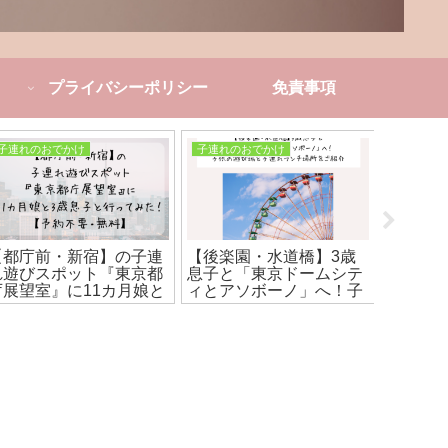
プライバシーポリシー
免責事項
子連れのおでかけ
子連れのおでかけ
子育てお
【都庁前・新宿】の子連
【後楽園・水道橋】3歳
【幼稚
れ遊びスポット『東京都
息子と「東京ドームシテ
1人だ
庁展望室』に11カ月娘と
ィとアソボーノ」へ！子
休んで
3歳息子と行ってみた！
供の遊び場と子連れラン
連れて
【予約不要・無料】
チ場所をご紹介