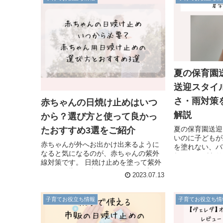
レル日焼け止め
イプSPF50+
想をご紹介しま
夏の保育園
送迎スタイ
さ・雨対策
赤ちゃんの日焼け止めはいつ
解説
から？選び方と使って良かっ
夏の保育園送迎
たおすすめ3選をご紹介
いのに子どもが
赤ちゃんが外へお出かけ出来るように
を塗れない、バ
なると気になるのが、赤ちゃんの紫外
れることがあり
線対策です。 日焼け止めを塗って紫外
豪雨がお迎え時
線の悪影響から守ってあげたい一方、
いをしたママも
2023.07.13
日焼け止めを塗ることでの肌への負担
農学士で元百貨
も気になるもの。そこで今回は、 ・赤
真夏の紫外線・
ちゃんの日焼け止...
子育てお役立ち情報
子育てお役立ち情
けない保育園の