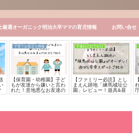
士厳選オーガニック
明治大卒ママの育児情報
お問い合せ
子育てお役立ち情報
子連れのおでかけ
送
【保育園・幼稚園】子ど
【ファミリー必読】とし
い
もが友達から嫌いと言わ
まえん跡地「練馬城址公
マ
れた！意地悪なお友達の
園」レビュー！遊具&昼
】
対処法をご紹介
食スポットご紹介