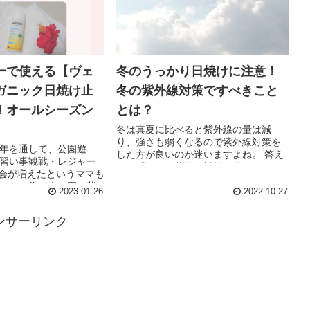
ーで使える【ヴェ
冬のうっかり日焼けに注意！
ガニック日焼け止
冬の紫外線対策ですべきこと
！オールシーズン
とは？
冬は真夏に比べると紫外線の量は減
り、強さも弱くなるので紫外線対策を
年を通して、公園遊
した方が良いのか迷いますよね。 答え
習い事観戦・レジャー
は、『冬でも紫外線対策は必要！』で
る機会が増えたというママも
す。冬場は夏場よりも、ちょっと買い
。その為、春・夏の紫
物へ出かける時、洗濯物を干す時、部
2023.01.26
2022.10.27
季節だけでなく、秋・
屋の中にいる時に、日焼け止め...
の外出時にも、お肌に
ンサーリンク
めをつけたいところ...