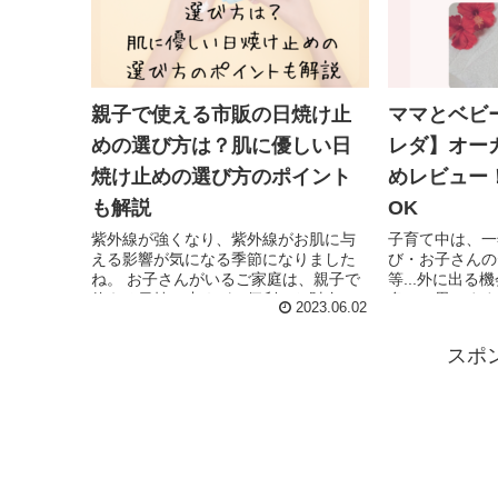
親子で使える市販の日焼け止
ママとベビ
めの選び方は？肌に優しい日
レダ】オー
焼け止めの選び方のポイント
めレビュー
も解説
OK
紫外線が強くなり、紫外線がお肌に与
子育て中は、一
える影響が気になる季節になりました
び・お子さんの
ね。 お子さんがいるご家庭は、親子で
等...外に出
使える日焼け止めが、便利でお財布に
多いと思います
2023.06.02
優しいのでおすすめです。 しかし、マ
外線が気になる
マは「紫外線からしっかりお肌を守り
冬のお子さんと
スポ
たい！」、「お子さ...
優しい日焼け止