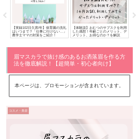
！実
【実録102日欠席/年】保育園の洗礼
【体験談】おむつのサブスクを利用
臨
・デ
はいつまで？「仕事に行けない…」
した感想！年齢ごとのメリット、デ
で
農学士ママの対策をご紹介！
メリット、お得なのか？を解説
マ
眉マスカラで抜け感のあるお洒落眉を作る方
法を徹底解説！【超簡単・初心者向け】
本ページは、プロモーションが含まれています。
コスメ・美容